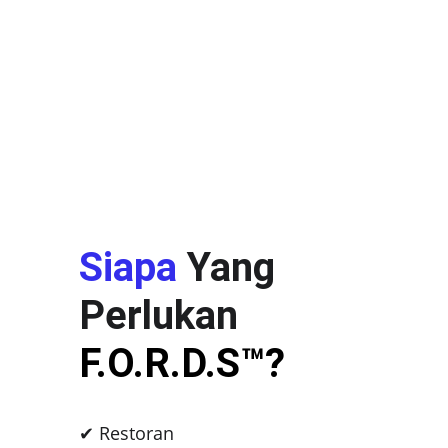
Siapa
 Yang 
Perlukan 
F.O.R.D.S™?
✔ Restoran